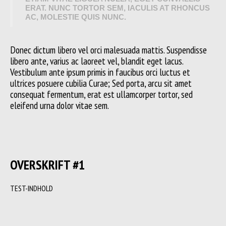
ERAT. NUNC TORTOR SEM, IACULIS AT RHONCUS
AC, MOLESTIE QUIS NUNC.
Donec dictum libero vel orci malesuada mattis. Suspendisse
libero ante, varius ac laoreet vel, blandit eget lacus.
Vestibulum ante ipsum primis in faucibus orci luctus et
ultrices posuere cubilia Curae; Sed porta, arcu sit amet
consequat fermentum, erat est ullamcorper tortor, sed
eleifend urna dolor vitae sem.
OVERSKRIFT #1
TEST-INDHOLD