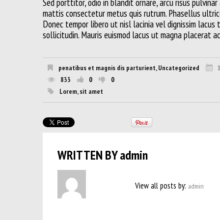
Sed porttitor, odio in blandit ornare, arcu risus pulvina
mattis consectetur metus quis rutrum. Phasellus ultrices
Donec tempor libero ut nisl lacinia vel dignissim lacus
sollicitudin. Mauris euismod lacus ut magna placerat 
penatibus et magnis dis parturient
,
Uncategorized
833
0
0
Lorem
,
sit amet
WRITTEN BY
admin
View all posts by:
admin