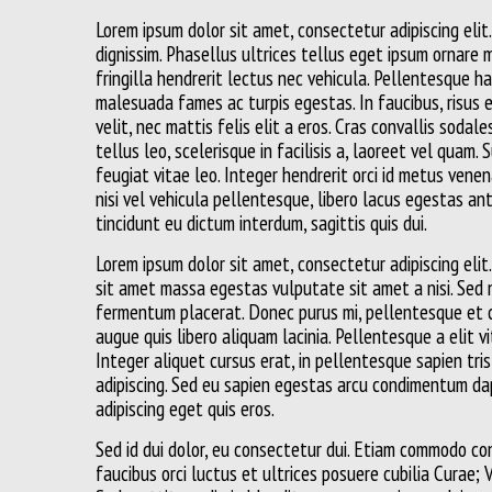
Lorem ipsum dolor sit amet, consectetur adipiscing elit.
dignissim. Phasellus ultrices tellus eget ipsum ornare 
fringilla hendrerit lectus nec vehicula. Pellentesque h
malesuada fames ac turpis egestas. In faucibus, risus 
velit, nec mattis felis elit a eros. Cras convallis sodal
tellus leo, scelerisque in facilisis a, laoreet vel quam.
feugiat vitae leo. Integer hendrerit orci id metus venen
nisi vel vehicula pellentesque, libero lacus egestas ant
tincidunt eu dictum interdum, sagittis quis dui.
Lorem ipsum dolor sit amet, consectetur adipiscing eli
sit amet massa egestas vulputate sit amet a nisi. Sed 
fermentum placerat. Donec purus mi, pellentesque et c
augue quis libero aliquam lacinia. Pellentesque a elit v
Integer aliquet cursus erat, in pellentesque sapien tris
adipiscing. Sed eu sapien egestas arcu condimentum da
adipiscing eget quis eros.
Sed id dui dolor, eu consectetur dui. Etiam commodo con
faucibus orci luctus et ultrices posuere cubilia Curae;